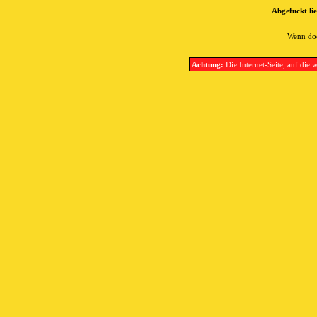
Abgefuckt lie
Wenn doc
Achtung:
Die Internet-Seite, auf die w