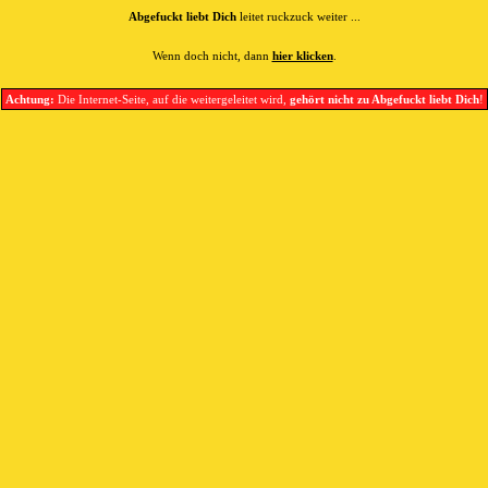
Abgefuckt liebt Dich
leitet ruckzuck weiter ...
Wenn doch nicht, dann
hier klicken
.
Achtung:
Die Internet-Seite, auf die weitergeleitet wird,
gehört nicht zu Abgefuckt liebt Dich
!