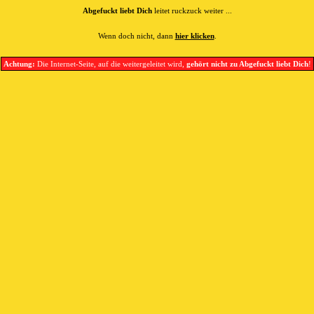
Abgefuckt liebt Dich
leitet ruckzuck weiter ...
Wenn doch nicht, dann
hier klicken
.
Achtung:
Die Internet-Seite, auf die weitergeleitet wird,
gehört nicht zu Abgefuckt liebt Dich
!