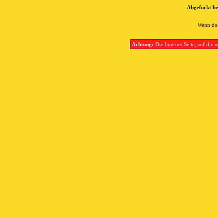
Abgefuckt lie
Wenn doc
Achtung:
Die Internet-Seite, auf die w