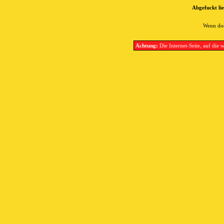
Abgefuckt lie
Wenn doc
Achtung:
Die Internet-Seite, auf die w