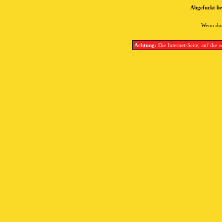
Abgefuckt lie
Wenn doc
Achtung:
Die Internet-Seite, auf die w