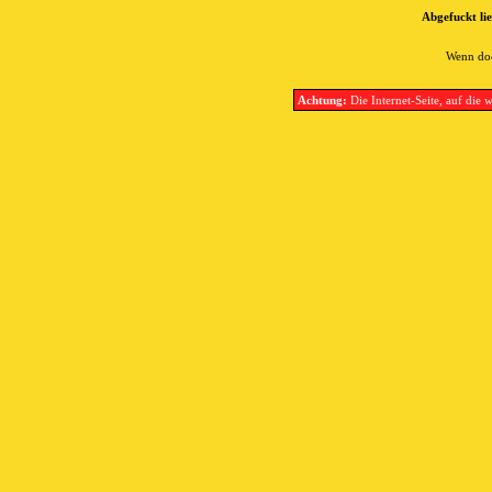
Abgefuckt lie
Wenn doc
Achtung:
Die Internet-Seite, auf die w