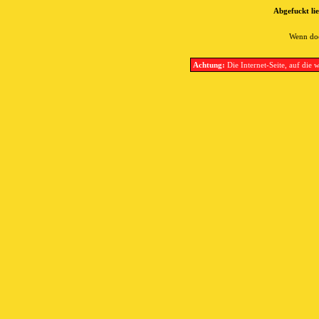
Abgefuckt lie
Wenn doc
Achtung:
Die Internet-Seite, auf die w