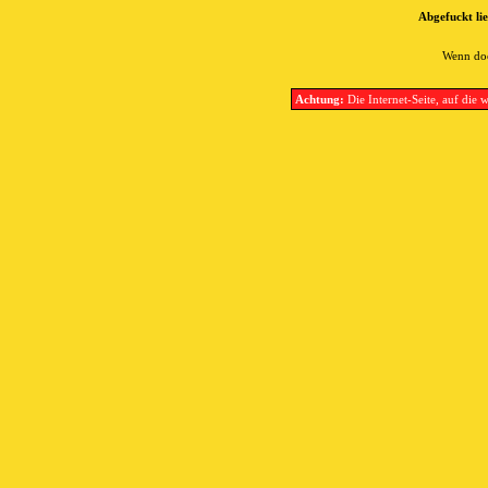
Abgefuckt lie
Wenn doc
Achtung:
Die Internet-Seite, auf die w