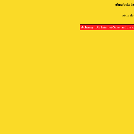
Abgefuckt lie
Wenn doc
Achtung:
Die Internet-Seite, auf die w