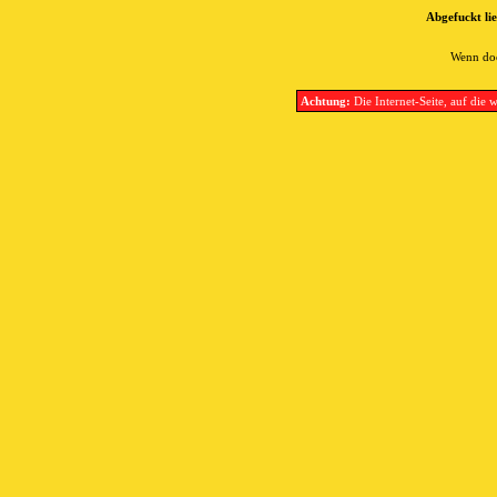
Abgefuckt lie
Wenn doc
Achtung:
Die Internet-Seite, auf die w