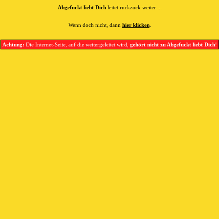
Abgefuckt liebt Dich
leitet ruckzuck weiter ...
Wenn doch nicht, dann
hier klicken
.
Achtung:
Die Internet-Seite, auf die weitergeleitet wird,
gehört nicht zu Abgefuckt liebt Dich
!