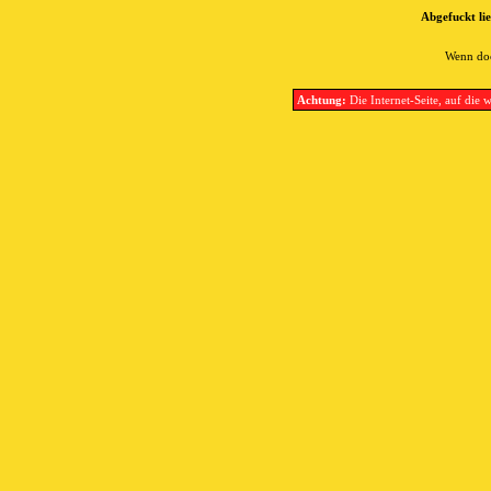
Abgefuckt lie
Wenn doc
Achtung:
Die Internet-Seite, auf die w