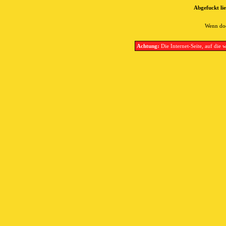
Abgefuckt lie
Wenn doc
Achtung:
Die Internet-Seite, auf die w