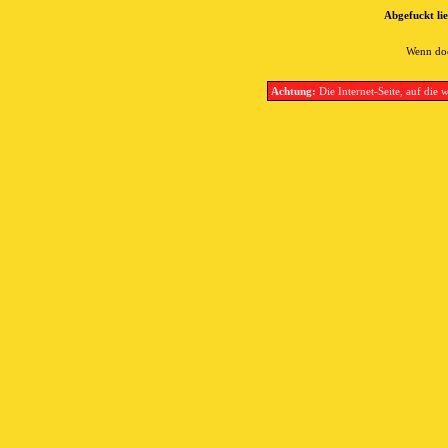
Abgefuckt lie
Wenn doc
Achtung:
Die Internet-Seite, auf die w