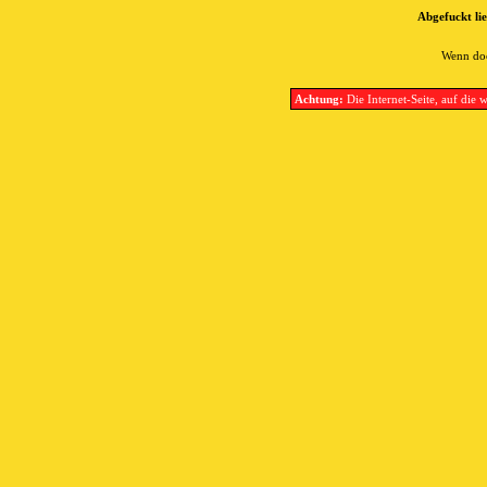
Abgefuckt lie
Wenn doc
Achtung:
Die Internet-Seite, auf die w