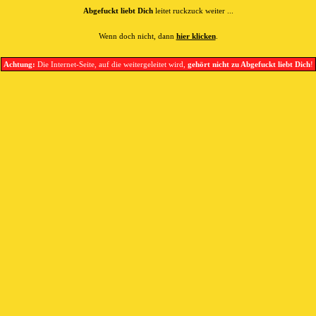
Abgefuckt liebt Dich
leitet ruckzuck weiter ...
Wenn doch nicht, dann
hier klicken
.
Achtung:
Die Internet-Seite, auf die weitergeleitet wird,
gehört nicht zu Abgefuckt liebt Dich
!