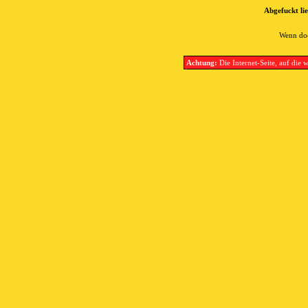
Abgefuckt lie
Wenn doc
Achtung:
Die Internet-Seite, auf die w