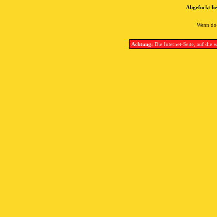
Abgefuckt lie
Wenn doc
Achtung:
Die Internet-Seite, auf die w