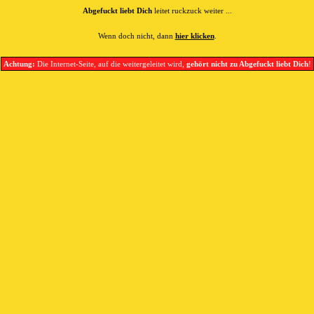
Abgefuckt liebt Dich
leitet ruckzuck weiter ...
Wenn doch nicht, dann
hier klicken
.
Achtung:
Die Internet-Seite, auf die weitergeleitet wird,
gehört nicht zu Abgefuckt liebt Dich
!