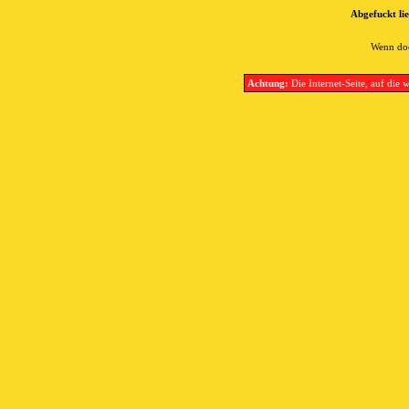
Abgefuckt lie
Wenn doc
Achtung:
Die Internet-Seite, auf die w