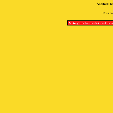
Abgefuckt lie
Wenn doc
Achtung:
Die Internet-Seite, auf die w