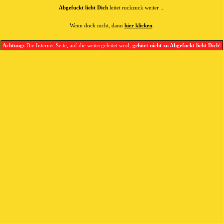
Abgefuckt liebt Dich
leitet ruckzuck weiter ...
Wenn doch nicht, dann
hier klicken
.
Achtung:
Die Internet-Seite, auf die weitergeleitet wird,
gehört nicht zu Abgefuckt liebt Dich
!