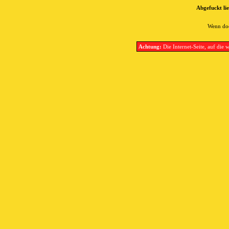
Abgefuckt lie
Wenn doc
Achtung:
Die Internet-Seite, auf die w