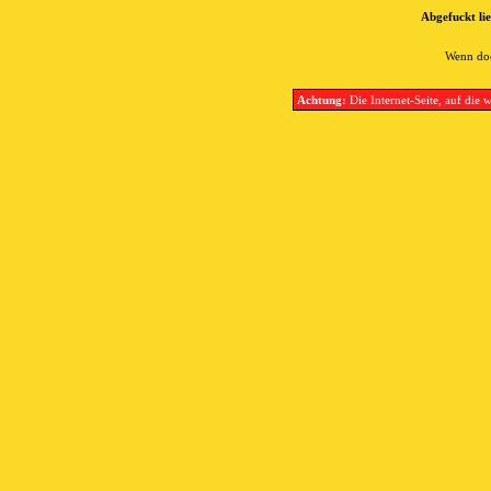
Abgefuckt lie
Wenn doc
Achtung:
Die Internet-Seite, auf die w