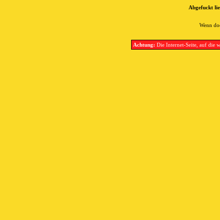
Abgefuckt lie
Wenn doc
Achtung:
Die Internet-Seite, auf die w