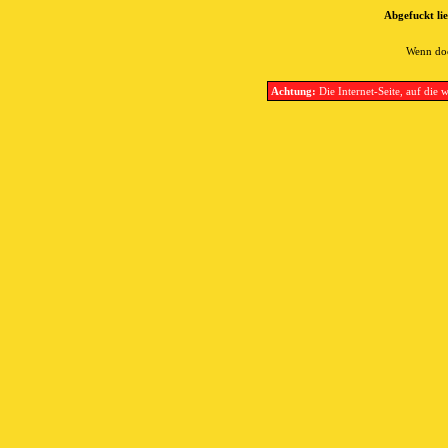
Abgefuckt lie
Wenn doc
Achtung:
Die Internet-Seite, auf die w