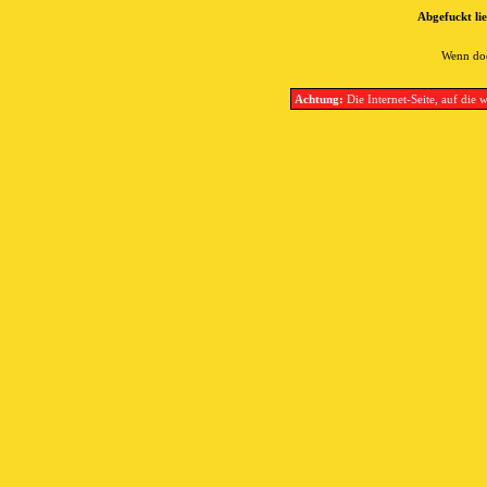
Abgefuckt lie
Wenn doc
Achtung:
Die Internet-Seite, auf die w