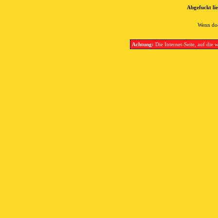
Abgefuckt lie
Wenn doc
Achtung:
Die Internet-Seite, auf die w