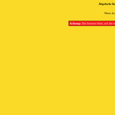
Abgefuckt lie
Wenn doc
Achtung:
Die Internet-Seite, auf die w