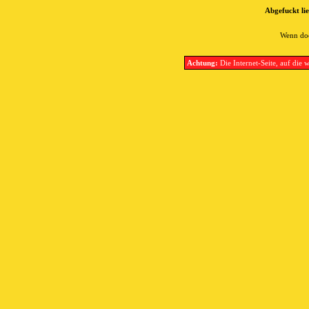
Abgefuckt lie
Wenn doc
Achtung:
Die Internet-Seite, auf die w