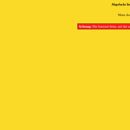
Abgefuckt lie
Wenn doc
Achtung:
Die Internet-Seite, auf die w